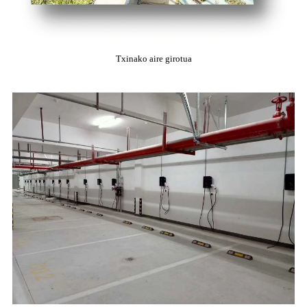
Txinako aire girotua