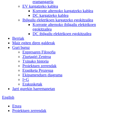
eramangarria
EV kargatzeko kablea
Korronte alternoko kargatzeko kablea
DC kargatzeko kablea
Ibilgailu elektrikoen kargatzeko egokitzailea
Korronte alternoko ibilgailu elektrikoen
egokitzailea
DC ibilgailu elektrikoen egokitzailea
Berriak
Maiz egiten diren galderak
Guri buruz
Enpresaren Filosofia
Ziurtagiri Zentroa
Txinako historia
Proiektuen zerrendak
Eragiketa Prozesua
Ekipamenduen diagrama
I+G
Erakusketak
Jarri gurekin harremanetan
English
Etxea
Proiektuen zerrendak