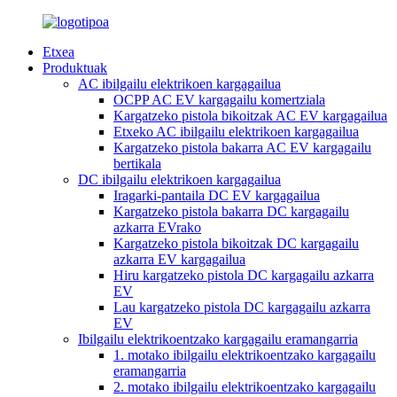
Etxea
Produktuak
AC ibilgailu elektrikoen kargagailua
OCPP AC EV kargagailu komertziala
Kargatzeko pistola bikoitzak AC EV kargagailua
Etxeko AC ibilgailu elektrikoen kargagailua
Kargatzeko pistola bakarra AC EV kargagailu
bertikala
DC ibilgailu elektrikoen kargagailua
Iragarki-pantaila DC EV kargagailua
Kargatzeko pistola bakarra DC kargagailu
azkarra EVrako
Kargatzeko pistola bikoitzak DC kargagailu
azkarra EV kargagailua
Hiru kargatzeko pistola DC kargagailu azkarra
EV
Lau kargatzeko pistola DC kargagailu azkarra
EV
Ibilgailu elektrikoentzako kargagailu eramangarria
1. motako ibilgailu elektrikoentzako kargagailu
eramangarria
2. motako ibilgailu elektrikoentzako kargagailu