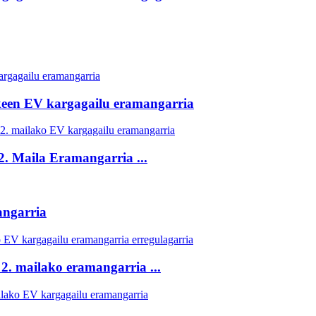
keen EV kargagailu eramangarria
. Maila Eramangarria ...
ngarria
2. mailako eramangarria ...