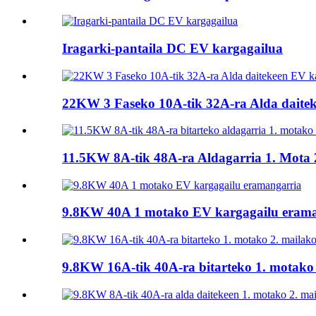
Iragarki-pantaila DC EV kargagailua
22KW 3 Faseko 10A-tik 32A-ra Alda daite
11.5KW 8A-tik 48A-ra Aldagarria 1. Mota 2
9.8KW 40A 1 motako EV kargagailu erama
9.8KW 16A-tik 40A-ra bitarteko 1. motako 