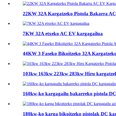
22KW 32A Kargatzeko Pistola Bakarra AC 
7KW 32A etxeko AC EV kargagailua
44KW 3 Faseko Bikoitzeko 32A Kargatzeko
103kw 163kw 223kw 283kw Hiru kargatzeko
160kw-ko kargagailu bakarreko pistola DC
180kw-ko karga bikoitzeko pistolak DC ka