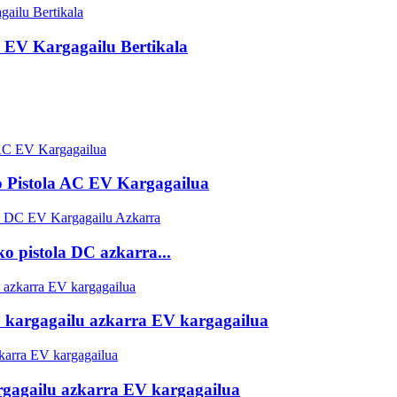
EV Kargagailu Bertikala
 Pistola AC EV Kargagailua
 pistola DC azkarra...
 kargagailu azkarra EV kargagailua
rgagailu azkarra EV kargagailua