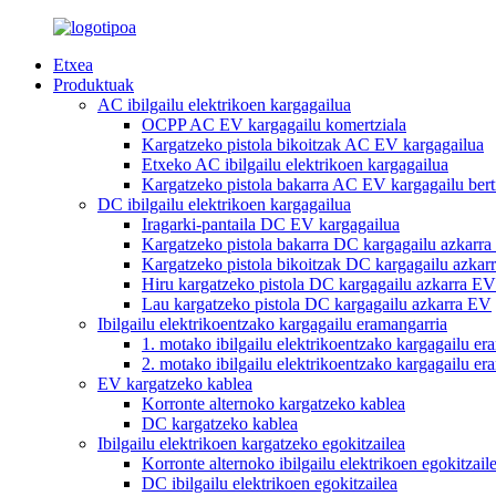
Etxea
Produktuak
AC ibilgailu elektrikoen kargagailua
OCPP AC EV kargagailu komertziala
Kargatzeko pistola bikoitzak AC EV kargagailua
Etxeko AC ibilgailu elektrikoen kargagailua
Kargatzeko pistola bakarra AC EV kargagailu bert
DC ibilgailu elektrikoen kargagailua
Iragarki-pantaila DC EV kargagailua
Kargatzeko pistola bakarra DC kargagailu azkarr
Kargatzeko pistola bikoitzak DC kargagailu azkar
Hiru kargatzeko pistola DC kargagailu azkarra EV
Lau kargatzeko pistola DC kargagailu azkarra EV
Ibilgailu elektrikoentzako kargagailu eramangarria
1. motako ibilgailu elektrikoentzako kargagailu er
2. motako ibilgailu elektrikoentzako kargagailu er
EV kargatzeko kablea
Korronte alternoko kargatzeko kablea
DC kargatzeko kablea
Ibilgailu elektrikoen kargatzeko egokitzailea
Korronte alternoko ibilgailu elektrikoen egokitzail
DC ibilgailu elektrikoen egokitzailea