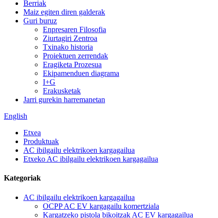
Berriak
Maiz egiten diren galderak
Guri buruz
Enpresaren Filosofia
Ziurtagiri Zentroa
Txinako historia
Proiektuen zerrendak
Eragiketa Prozesua
Ekipamenduen diagrama
I+G
Erakusketak
Jarri gurekin harremanetan
English
Etxea
Produktuak
AC ibilgailu elektrikoen kargagailua
Etxeko AC ibilgailu elektrikoen kargagailua
Kategoriak
AC ibilgailu elektrikoen kargagailua
OCPP AC EV kargagailu komertziala
Kargatzeko pistola bikoitzak AC EV kargagailua