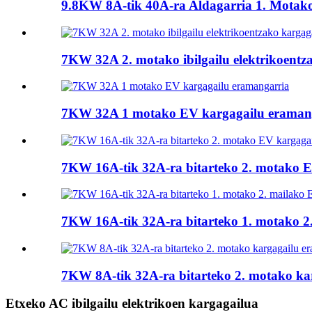
9.8KW 8A-tik 40A-ra Aldagarria 1. Motako
7KW 32A 2. motako ibilgailu elektrikoentz
7KW 32A 1 motako EV kargagailu eraman
7KW 16A-tik 32A-ra bitarteko 2. motako E
7KW 16A-tik 32A-ra bitarteko 1. motako 2. 
7KW 8A-tik 32A-ra bitarteko 2. motako kar
Etxeko AC ibilgailu elektrikoen kargagailua