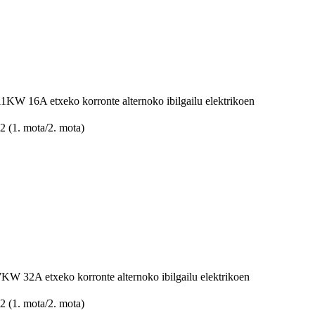
16A etxeko korronte alternoko ibilgailu elektrikoen
 (1. mota/2. mota)
2A etxeko korronte alternoko ibilgailu elektrikoen
 (1. mota/2. mota)