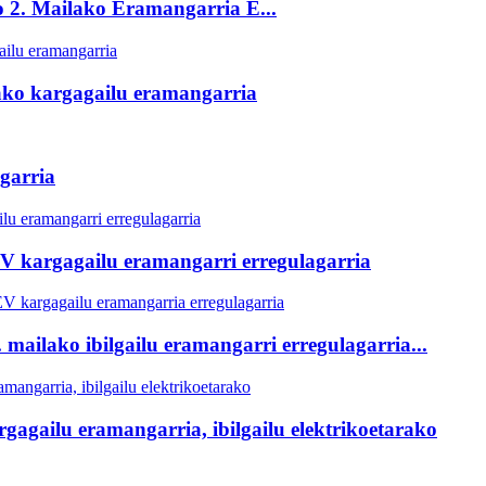
 2. Mailako Eramangarria E...
ako kargagailu eramangarria
garria
V kargagailu eramangarri erregulagarria
mailako ibilgailu eramangarri erregulagarria...
gagailu eramangarria, ibilgailu elektrikoetarako