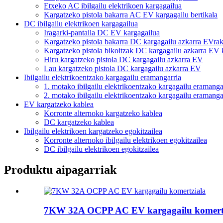
Etxeko AC ibilgailu elektrikoen kargagailua
Kargatzeko pistola bakarra AC EV kargagailu bertikala
DC ibilgailu elektrikoen kargagailua
Iragarki-pantaila DC EV kargagailua
Kargatzeko pistola bakarra DC kargagailu azkarra EVra
Kargatzeko pistola bikoitzak DC kargagailu azkarra EV 
Hiru kargatzeko pistola DC kargagailu azkarra EV
Lau kargatzeko pistola DC kargagailu azkarra EV
Ibilgailu elektrikoentzako kargagailu eramangarria
1. motako ibilgailu elektrikoentzako kargagailu eramanga
2. motako ibilgailu elektrikoentzako kargagailu eramanga
EV kargatzeko kablea
Korronte alternoko kargatzeko kablea
DC kargatzeko kablea
Ibilgailu elektrikoen kargatzeko egokitzailea
Korronte alternoko ibilgailu elektrikoen egokitzailea
DC ibilgailu elektrikoen egokitzailea
Produktu aipagarriak
7KW 32A OCPP AC EV kargagailu komert