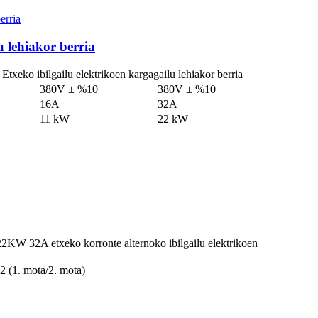
u lehiakor berria
ko ibilgailu elektrikoen kargagailu lehiakor berria
380V ± %10
380V ± %10
16A
32A
11 kW
22 kW
32A etxeko korronte alternoko ibilgailu elektrikoen
 (1. mota/2. mota)