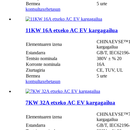
Bermea
5 urte
kontsulta
xehetasun
11KW 16A etxeko AC EV kargagailua
CHINAEVSE™️11KW 
Elementuaren izena
kargagailua
Estandarra
GB/T, IEC62196-2
Tentsio nominala
380V ± % 20
Korronte nominala
16A
Ziurtagiria
CE, TUV, UL
Bermea
5 urte
kontsulta
xehetasun
7KW 32A etxeko AC EV kargagailua
CHINAEVSE™️7KW 3
Elementuaren izena
kargagailua
Estandarra
GB/T, IEC62196-2