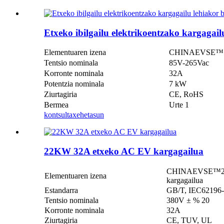
Etxeko ibilgailu elektrikoentzako kargagail
Elementuaren izena
CHINAEVSE™️ Etxe
Tentsio nominala
85V-265Vac
Korronte nominala
32A
Potentzia nominala
7 kW
Ziurtagiria
CE, RoHS
Bermea
Urte 1
kontsulta
xehetasun
22KW 32A etxeko AC EV kargagailua
CHINAEVSE™️22KW 
Elementuaren izena
kargagailua
Estandarra
GB/T, IEC62196-2
Tentsio nominala
380V ± % 20
Korronte nominala
32A
Ziurtagiria
CE, TUV, UL