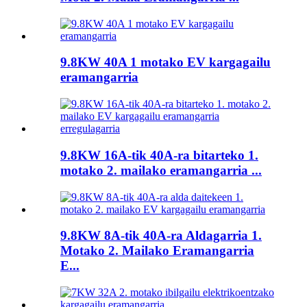
9.8KW 40A 1 motako EV kargagailu
eramangarria
9.8KW 16A-tik 40A-ra bitarteko 1.
motako 2. mailako eramangarria ...
9.8KW 8A-tik 40A-ra Aldagarria 1.
Motako 2. Mailako Eramangarria
E...