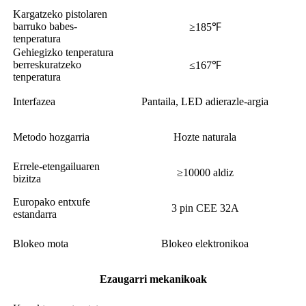
Kargatzeko pistolaren
barruko babes-
≥185℉
tenperatura
Gehiegizko tenperatura
berreskuratzeko
≤167℉
tenperatura
Interfazea
Pantaila, LED adierazle-argia
Metodo hozgarria
Hozte naturala
Errele-etengailuaren
≥10000 aldiz
bizitza
Europako entxufe
3 pin CEE 32A
estandarra
Blokeo mota
Blokeo elektronikoa
Ezaugarri mekanikoak