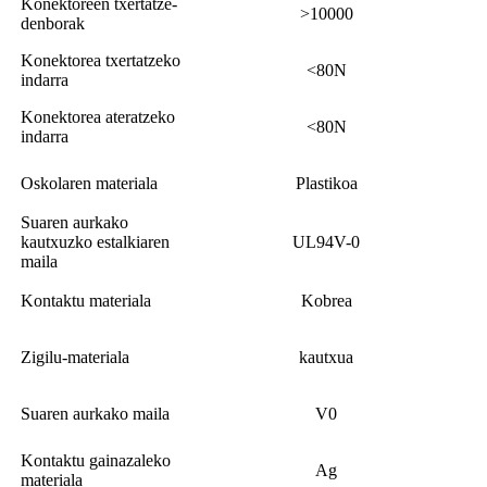
Konektoreen txertatze-
>10000
denborak
Konektorea txertatzeko
<80N
indarra
Konektorea ateratzeko
<80N
indarra
Oskolaren materiala
Plastikoa
Suaren aurkako
kautxuzko estalkiaren
UL94V-0
maila
Kontaktu materiala
Kobrea
Zigilu-materiala
kautxua
Suaren aurkako maila
V0
Kontaktu gainazaleko
Ag
materiala