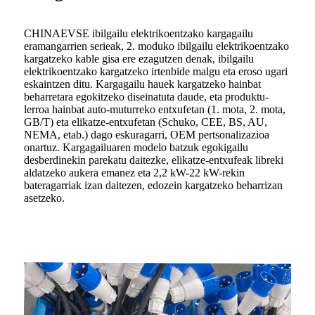
CHINAEVSE ibilgailu elektrikoentzako kargagailu
eramangarrien serieak, 2. moduko ibilgailu elektrikoentzako
kargatzeko kable gisa ere ezagutzen denak, ibilgailu
elektrikoentzako kargatzeko irtenbide malgu eta eroso ugari
eskaintzen ditu. Kargagailu hauek kargatzeko hainbat
beharretara egokitzeko diseinatuta daude, eta produktu-
lerroa hainbat auto-muturreko entxufetan (1. mota, 2. mota,
GB/T) eta elikatze-entxufetan (Schuko, CEE, BS, AU,
NEMA, etab.) dago eskuragarri, OEM pertsonalizazioa
onartuz. Kargagailuaren modelo batzuk egokigailu
desberdinekin parekatu daitezke, elikatze-entxufeak libreki
aldatzeko aukera emanez eta 2,2 kW-22 kW-rekin
bateragarriak izan daitezen, edozein kargatzeko beharrizan
asetzeko.