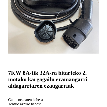
7KW 8A-tik 32A-ra bitarteko 2.
motako kargagailu eramangarri
aldagarriaren ezaugarriak
Gaintentsioaren babesa
Tentsio azpiko babesa