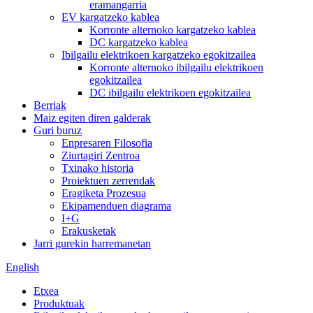
eramangarria
EV kargatzeko kablea
Korronte alternoko kargatzeko kablea
DC kargatzeko kablea
Ibilgailu elektrikoen kargatzeko egokitzailea
Korronte alternoko ibilgailu elektrikoen
egokitzailea
DC ibilgailu elektrikoen egokitzailea
Berriak
Maiz egiten diren galderak
Guri buruz
Enpresaren Filosofia
Ziurtagiri Zentroa
Txinako historia
Proiektuen zerrendak
Eragiketa Prozesua
Ekipamenduen diagrama
I+G
Erakusketak
Jarri gurekin harremanetan
English
Etxea
Produktuak