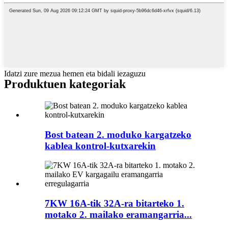
Idatzi zure mezua hemen eta bidali iezaguzu
Produktuen kategoriak
Bost batean 2. moduko kargatzeko
kablea kontrol-kutxarekin
7KW 16A-tik 32A-ra bitarteko 1.
motako 2. mailako eramangarria...