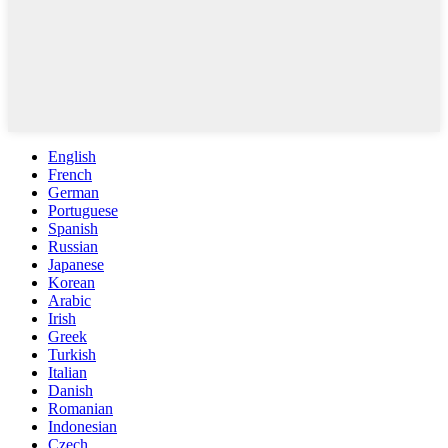
English
French
German
Portuguese
Spanish
Russian
Japanese
Korean
Arabic
Irish
Greek
Turkish
Italian
Danish
Romanian
Indonesian
Czech