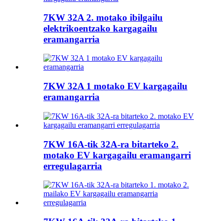
7KW 32A 2. motako ibilgailu
elektrikoentzako kargagailu
eramangarria
7KW 32A 1 motako EV kargagailu
eramangarria
7KW 16A-tik 32A-ra bitarteko 2.
motako EV kargagailu eramangarri
erregulagarria