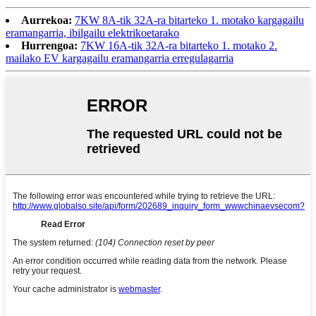
Aurrekoa:
7KW 8A-tik 32A-ra bitarteko 1. motako kargagailu
eramangarria, ibilgailu elektrikoetarako
Hurrengoa:
7KW 16A-tik 32A-ra bitarteko 1. motako 2.
mailako EV kargagailu eramangarria erregulagarria