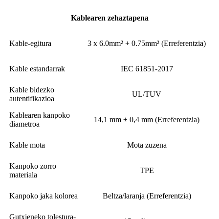
Kablearen zehaztapena
Kable-egitura
3 x 6.0mm² + 0.75mm² (Erreferentzia)
Kable estandarrak
IEC 61851-2017
Kable bidezko
UL/TUV
autentifikazioa
Kablearen kanpoko
14,1 mm ± 0,4 mm (Erreferentzia)
diametroa
Kable mota
Mota zuzena
Kanpoko zorro
TPE
materiala
Kanpoko jaka kolorea
Beltza/laranja (Erreferentzia)
Gutxieneko tolestura-