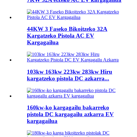
44KW 3 Faseko Bikoitzeko 32A
Kargatzeko Pistola AC EV
Kargagailua
103kw 163kw 223kw 283kw Hiru
kargatzeko pistola DC azkarra...
160kw-ko kargagailu bakarreko
pistola DC kargagailu azkarra EV
kargagailua