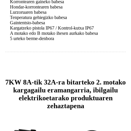
Korrontearen gaineko babesa
Hondar-korrontearen babesa
Lurzoruaren babesa
Tenperatura gehiegizko babesa
Gaintentsio-babesa
Kargatzeko pistola IP67 / Kontrol-kutxa IP67
A motako edo B motako ihesen aurkako babesa
5 urteko berme-denbora
7KW 8A-tik 32A-ra bitarteko 2. motako
kargagailu eramangarria, ibilgailu
elektrikoetarako produktuaren
zehaztapena