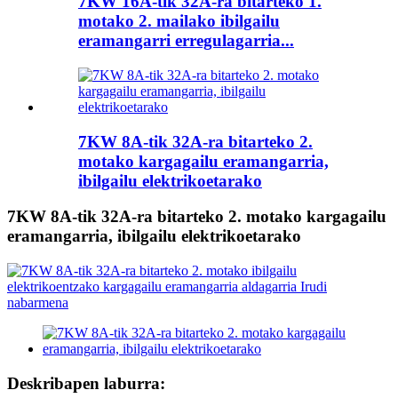
7KW 16A-tik 32A-ra bitarteko 1.
motako 2. mailako ibilgailu
eramangarri erregulagarria...
7KW 8A-tik 32A-ra bitarteko 2.
motako kargagailu eramangarria,
ibilgailu elektrikoetarako
7KW 8A-tik 32A-ra bitarteko 2. motako kargagailu
eramangarria, ibilgailu elektrikoetarako
Deskribapen laburra: