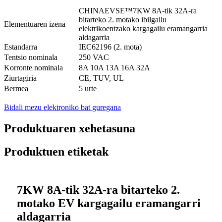
CHINAEVSE™️7KW 8A-tik 32A-ra
bitarteko 2. motako ibilgailu
Elementuaren izena
elektrikoentzako kargagailu eramangarria
aldagarria
Estandarra
IEC62196 (2. mota)
Tentsio nominala
250 VAC
Korronte nominala
8A 10A 13A 16A 32A
Ziurtagiria
CE, TUV, UL
Bermea
5 urte
Bidali mezu elektroniko bat guregana
Produktuaren xehetasuna
Produktuen etiketak
7KW 8A-tik 32A-ra bitarteko 2.
motako EV kargagailu eramangarri
aldagarria