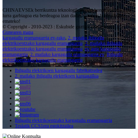
CHINAEVSEk berrikuntza teknologikoarekin konprometituko da
lurra garbiagoa eta berdeagoa izan dadin, gizakiei bizitza hobea
emateko!
© Copyright - 2010-2023 : Eskubide guztiak erreserbatuta.
Gunearen mapa
kargagailu eramangarria ev-rako
,
2. motako ibilgailu
elektrikoentzako kargagailu eramangarria
,
2. mailako ibilgailu
elektrikoentzako kargagailu eramangarria
,
ev auto kargagailu
eramangarria
,
2. mailako kargagailu eramangarria ev
,
Ibilgailu
elektrikoentzako kargagailu eramangarria
,
Ibilgailu elektrikoen kargagailu fabrikatzailea
2. mailako ibilgailu elektrikoen kargagailua
Ibilgailu elektrikoentzako kargagailu eramangarria
Teslatik CCS1era egokitzailea