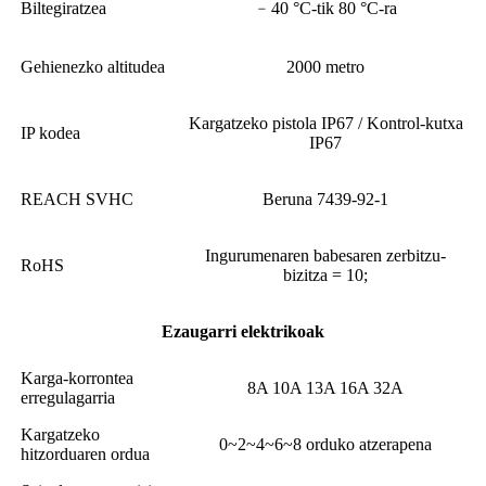
Biltegiratzea
﹣40 °C-tik 80 °C-ra
Gehienezko altitudea
2000 metro
Kargatzeko pistola IP67 / Kontrol-kutxa
IP kodea
IP67
REACH SVHC
Beruna 7439-92-1
Ingurumenaren babesaren zerbitzu-
RoHS
bizitza = 10;
Ezaugarri elektrikoak
Karga-korrontea
8A 10A 13A 16A 32A
erregulagarria
Kargatzeko
0~2~4~6~8 orduko atzerapena
hitzorduaren ordua