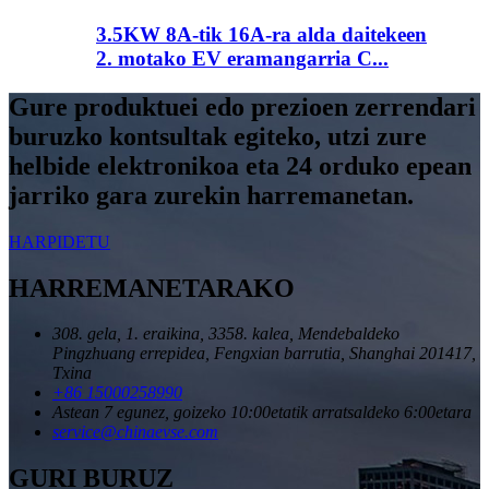
3.5KW 8A-tik 16A-ra alda daitekeen
2. motako EV eramangarria C...
Gure produktuei edo prezioen zerrendari
buruzko kontsultak egiteko, utzi zure
helbide elektronikoa eta 24 orduko epean
jarriko gara zurekin harremanetan.
HARPIDETU
HARREMANETARAKO
308. gela, 1. eraikina, 3358. kalea, Mendebaldeko
Pingzhuang errepidea, Fengxian barrutia, Shanghai 201417,
Txina
+86 15000258990
Astean 7 egunez, goizeko 10:00etatik arratsaldeko 6:00etara
service@chinaevse.com
GURI BURUZ