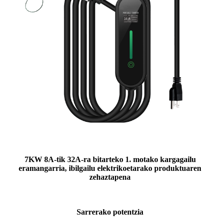
7KW 8A-tik 32A-ra bitarteko 1. motako kargagailu
eramangarria, ibilgailu elektrikoetarako produktuaren
zehaztapena
Sarrerako potentzia