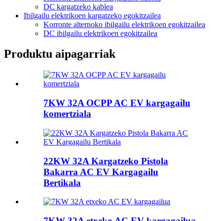
DC kargatzeko kablea
Ibilgailu elektrikoen kargatzeko egokitzailea
Korronte alternoko ibilgailu elektrikoen egokitzailea
DC ibilgailu elektrikoen egokitzailea
Produktu aipagarriak
7KW 32A OCPP AC EV kargagailu
komertziala
22KW 32A Kargatzeko Pistola
Bakarra AC EV Kargagailu
Bertikala
7KW 32A etxeko AC EV kargagailua