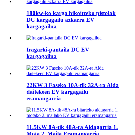
180kw-ko karga bikoitzeko pistolak
DC kargagailu azkarra EV
kargagailua
Iragarki-pantaila DC EV
kargagailua
22KW 3 Faseko 10A-tik 32A-ra Alda
daitekeen EV kargagailu
eramangarria
11.5KW 8A-tik 48A-ra Aldagarria 1.
Mota 2. Maila Eramangarria ...