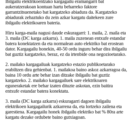
Ibilgailu elektrikoentzako kargagailu eramangarri bat
aukeratzerakoan kontuan hartu beharreko faktore
garrantzitsuenetako bat kargatzeko abiadura da. Kargatzeko
abiadurak zehaztuko du zein azkar kargatu daitekeen zure
ibilgailu elektrikoaren bateria.
Hiru karga-maila nagusi daude eskuragarri: 1. maila, 2. maila eta
3. maila (DC karga azkarra). 1. maila zuzenean entxufe estandar
batera konektatzen da eta normalean auto elektriko bat erostean
dator. Kargagailu honekin, 40-50 ordu inguru behar dira ibilgailu
bat guztiz kargatzeko, beraz, ez da irtenbide ona negozioetarako.
2. mailako kargagailuak kargatzeko estazio publikoetarako
erabiltzen dira gehienbat. 1. mailakoa baino askoz azkarragoa da,
baina 10 ordu arte behar izan ditzake ibilgailu bat guztiz
kargatzeko. 2. mailako kargagailuek sare elektrikoaren
eguneraketak ere behar izaten dituzte askotan, ezin baitira
entxufe estandar batera konektatu.
3. maila (DC karga azkarra) eskuragarri dagoen ibilgailu
elektrikoen kargagailurik azkarrena da, eta lortzeko zailena eta
garestiena. Kargagailu honek ibilgailu elektriko bat % 80ra arte
kargatu dezake ordubete baino gutxiagoan.