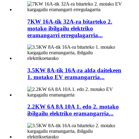
7KW 16A-tik 32A-ra bitarteko 2.
motako ibilgailu elektriko
eramangarri erregulagarria...
3.5KW 8A-tik 16A-ra alda daitekeen
1. motako EV eramangarria...
2.2KW 6A 8A 10A 1. edo 2. motako
ibilgailu elektriko eramangarria...