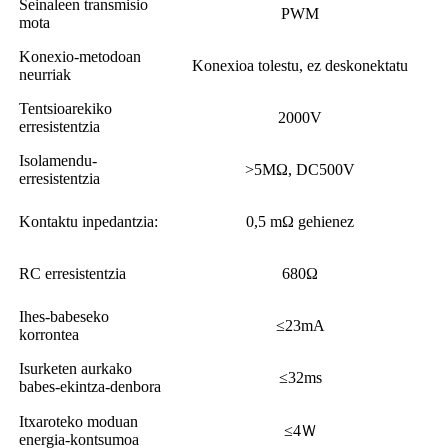
Seinaleen transmisio
PWM
mota
Konexio-metodoan
Konexioa tolestu, ez deskonektatu
neurriak
Tentsioarekiko
2000V
erresistentzia
Isolamendu-
>5MΩ, DC500V
erresistentzia
Kontaktu inpedantzia:
0,5 mΩ gehienez
RC erresistentzia
680Ω
Ihes-babeseko
≤23mA
korrontea
Isurketen aurkako
≤32ms
babes-ekintza-denbora
Itxaroteko moduan
≤4Ｗ
energia-kontsumoa