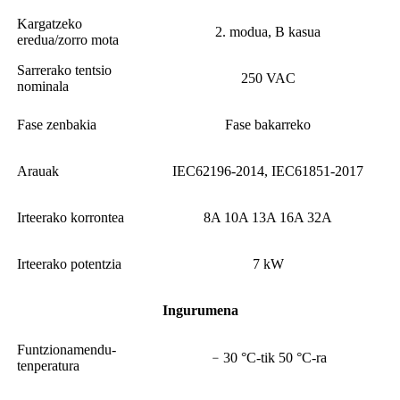
Kargatzeko
2. modua, B kasua
eredua/zorro mota
Sarrerako tentsio
250 VAC
nominala
Fase zenbakia
Fase bakarreko
Arauak
IEC62196-2014, IEC61851-2017
Irteerako korrontea
8A 10A 13A 16A 32A
Irteerako potentzia
7 kW
Ingurumena
Funtzionamendu-
﹣30 °C-tik 50 °C-ra
tenperatura