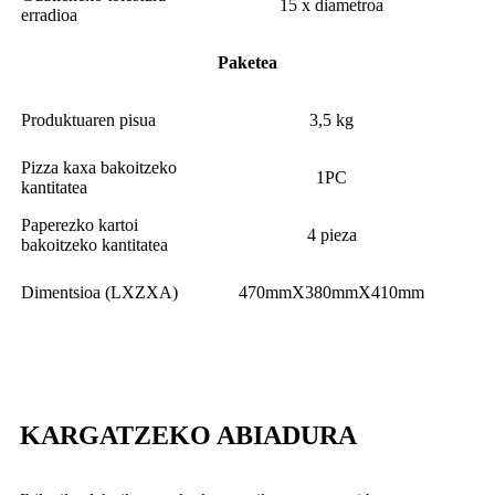
15 x diametroa
erradioa
Paketea
Produktuaren pisua
3,5 kg
Pizza kaxa bakoitzeko
1PC
kantitatea
Paperezko kartoi
4 pieza
bakoitzeko kantitatea
Dimentsioa (LXZXA)
470mmX380mmX410mm
KARGATZEKO ABIADURA