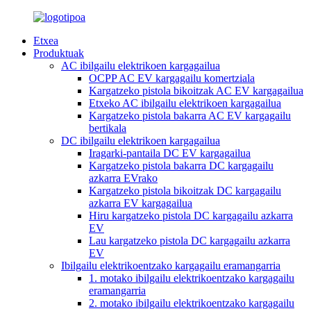
Etxea
Produktuak
AC ibilgailu elektrikoen kargagailua
OCPP AC EV kargagailu komertziala
Kargatzeko pistola bikoitzak AC EV kargagailua
Etxeko AC ibilgailu elektrikoen kargagailua
Kargatzeko pistola bakarra AC EV kargagailu
bertikala
DC ibilgailu elektrikoen kargagailua
Iragarki-pantaila DC EV kargagailua
Kargatzeko pistola bakarra DC kargagailu
azkarra EVrako
Kargatzeko pistola bikoitzak DC kargagailu
azkarra EV kargagailua
Hiru kargatzeko pistola DC kargagailu azkarra
EV
Lau kargatzeko pistola DC kargagailu azkarra
EV
Ibilgailu elektrikoentzako kargagailu eramangarria
1. motako ibilgailu elektrikoentzako kargagailu
eramangarria
2. motako ibilgailu elektrikoentzako kargagailu