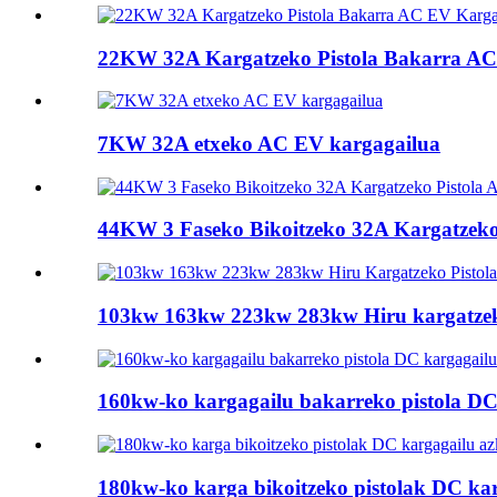
22KW 32A Kargatzeko Pistola Bakarra AC 
7KW 32A etxeko AC EV kargagailua
44KW 3 Faseko Bikoitzeko 32A Kargatzeko
103kw 163kw 223kw 283kw Hiru kargatzeko
160kw-ko kargagailu bakarreko pistola DC
180kw-ko karga bikoitzeko pistolak DC ka