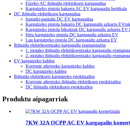
Etxeko AC ibilgailu elektrikoen kargagailua
Kargatzeko pistola bakarra AC EV kargagailu bertikala
DC ibilgailu elektrikoen kargagailua
Iragarki-pantaila DC EV kargagailua
Kargatzeko pistola bakarra DC kargagailu azkarra EVra
Kargatzeko pistola bikoitzak DC kargagailu azkarra EV 
Hiru kargatzeko pistola DC kargagailu azkarra EV
Lau kargatzeko pistola DC kargagailu azkarra EV
Ibilgailu elektrikoentzako kargagailu eramangarria
1. motako ibilgailu elektrikoentzako kargagailu eramanga
2. motako ibilgailu elektrikoentzako kargagailu eramanga
EV kargatzeko kablea
Korronte alternoko kargatzeko kablea
DC kargatzeko kablea
Ibilgailu elektrikoen kargatzeko egokitzailea
Korronte alternoko ibilgailu elektrikoen egokitzailea
DC ibilgailu elektrikoen egokitzailea
Produktu aipagarriak
7KW 32A OCPP AC EV kargagailu komert