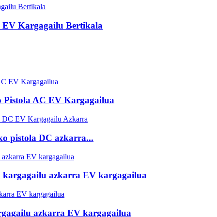
EV Kargagailu Bertikala
 Pistola AC EV Kargagailua
 pistola DC azkarra...
 kargagailu azkarra EV kargagailua
rgagailu azkarra EV kargagailua