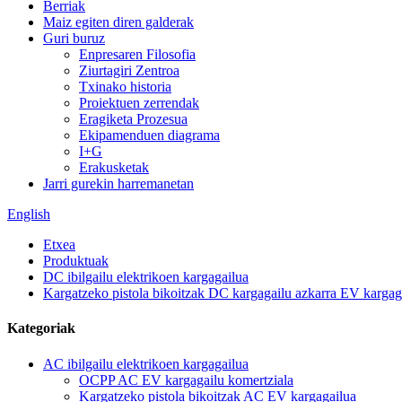
Berriak
Maiz egiten diren galderak
Guri buruz
Enpresaren Filosofia
Ziurtagiri Zentroa
Txinako historia
Proiektuen zerrendak
Eragiketa Prozesua
Ekipamenduen diagrama
I+G
Erakusketak
Jarri gurekin harremanetan
English
Etxea
Produktuak
DC ibilgailu elektrikoen kargagailua
Kargatzeko pistola bikoitzak DC kargagailu azkarra EV kargag
Kategoriak
AC ibilgailu elektrikoen kargagailua
OCPP AC EV kargagailu komertziala
Kargatzeko pistola bikoitzak AC EV kargagailua