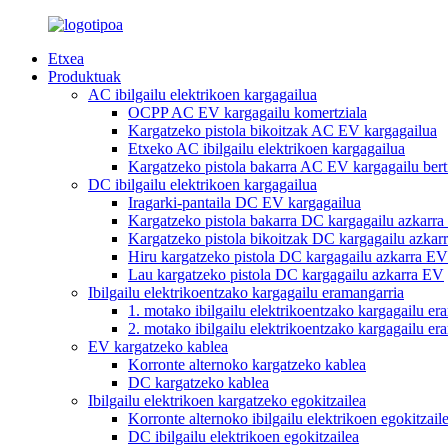
Etxea
Produktuak
AC ibilgailu elektrikoen kargagailua
OCPP AC EV kargagailu komertziala
Kargatzeko pistola bikoitzak AC EV kargagailua
Etxeko AC ibilgailu elektrikoen kargagailua
Kargatzeko pistola bakarra AC EV kargagailu bert
DC ibilgailu elektrikoen kargagailua
Iragarki-pantaila DC EV kargagailua
Kargatzeko pistola bakarra DC kargagailu azkarr
Kargatzeko pistola bikoitzak DC kargagailu azkar
Hiru kargatzeko pistola DC kargagailu azkarra EV
Lau kargatzeko pistola DC kargagailu azkarra EV
Ibilgailu elektrikoentzako kargagailu eramangarria
1. motako ibilgailu elektrikoentzako kargagailu er
2. motako ibilgailu elektrikoentzako kargagailu er
EV kargatzeko kablea
Korronte alternoko kargatzeko kablea
DC kargatzeko kablea
Ibilgailu elektrikoen kargatzeko egokitzailea
Korronte alternoko ibilgailu elektrikoen egokitzail
DC ibilgailu elektrikoen egokitzailea