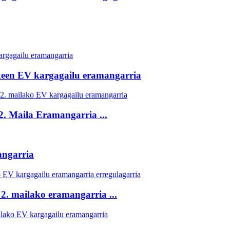
keen EV kargagailu eramangarria
. Maila Eramangarria ...
ngarria
2. mailako eramangarria ...