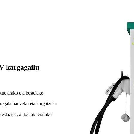
V kargagailu
xuetarako eta bestelako
regaia hartzeko eta kargatzeko
estazioa, autoerabilerarako