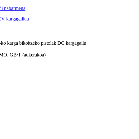
arga bikoitzeko pistolak DC kargagailu
O, GB/T (aukerakoa)