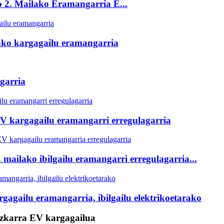
 2. Mailako Eramangarria E...
ako kargagailu eramangarria
garria
V kargagailu eramangarri erregulagarria
mailako ibilgailu eramangarri erregulagarria...
gagailu eramangarria, ibilgailu elektrikoetarako
azkarra EV kargagailua