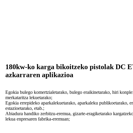
180kw-ko karga bikoitzeko pistolak DC E
azkarraren aplikazioa
Egokia bulego komertzialetarako, bulego eraikinetarako, hiri konple
merkataritza lekuetarako;
Egokia errepideko aparkalekuetarako, aparkaleku publikoetarako, er
estazioetarako, etab.;
Abiadura handiko zerbitzu-eremua, gizarte-eragiketarako kargatzeko 
lekua enpresaren fabrika-eremuan;