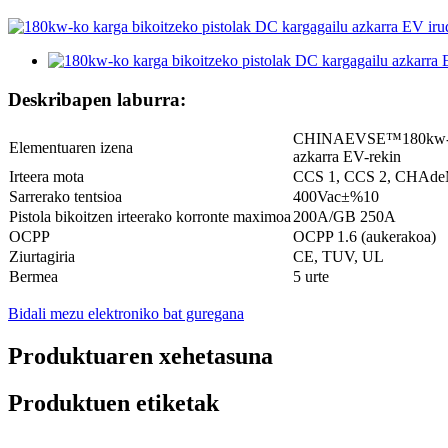
Deskribapen laburra:
CHINAEVSE™️180kw-ko k
Elementuaren izena
azkarra EV-rekin
Irteera mota
CCS 1, CCS 2, CHAdeM
Sarrerako tentsioa
400Vac±%10
Pistola bikoitzen irteerako korronte maximoa
200A/GB 250A
OCPP
OCPP 1.6 (aukerakoa)
Ziurtagiria
CE, TUV, UL
Bermea
5 urte
Bidali mezu elektroniko bat guregana
Produktuaren xehetasuna
Produktuen etiketak