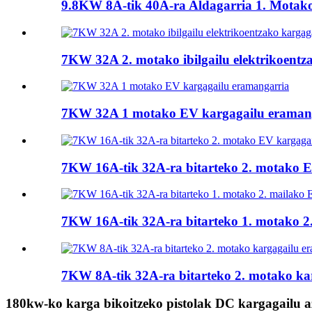
9.8KW 8A-tik 40A-ra Aldagarria 1. Motako
7KW 32A 2. motako ibilgailu elektrikoentz
7KW 32A 1 motako EV kargagailu eraman
7KW 16A-tik 32A-ra bitarteko 2. motako E
7KW 16A-tik 32A-ra bitarteko 1. motako 2. 
7KW 8A-tik 32A-ra bitarteko 2. motako kar
180kw-ko karga bikoitzeko pistolak DC kargagailu 