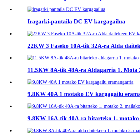
Iragarki-pantaila DC EV kargagailua
22KW 3 Faseko 10A-tik 32A-ra Alda daite
11.5KW 8A-tik 48A-ra Aldagarria 1. Mota 2
9.8KW 40A 1 motako EV kargagailu erama
9.8KW 16A-tik 40A-ra bitarteko 1. motako 