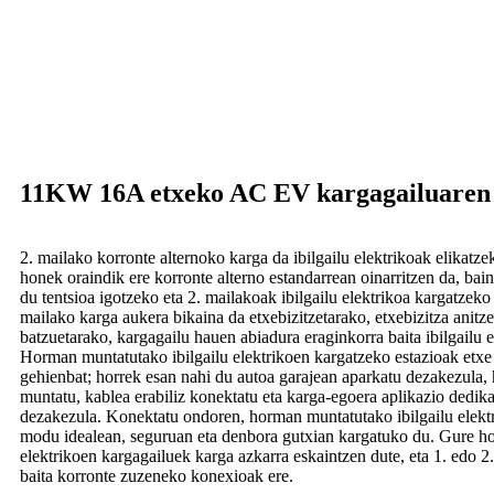
11KW 16A etxeko AC EV kargagailuaren 
2. mailako korronte alternoko karga da ibilgailu elektrikoak elikat
honek oraindik ere korronte alterno estandarrean oinarritzen da, bai
du tentsioa igotzeko eta 2. mailakoak ibilgailu elektrikoa kargatzeko
mailako karga aukera bikaina da etxebizitzetarako, etxebizitza anitz
batzuetarako, kargagailu hauen abiadura eraginkorra baita ibilgailu e
Horman muntatutako ibilgailu elektrikoen kargatzeko estazioak etxe p
gehienbat; horrek esan nahi du autoa garajean aparkatu dezakezula
muntatu, kablea erabiliz konektatu eta karga-egoera aplikazio dedik
dezakezula. Konektatu ondoren, horman muntatutako ibilgailu elekt
modu idealean, seguruan eta denbora gutxian kargatuko du. Gure ho
elektrikoen kargagailuek karga azkarra eskaintzen dute, eta 1. edo 2
baita korronte zuzeneko konexioak ere.