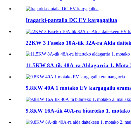
Iragarki-pantaila DC EV kargagailua
22KW 3 Faseko 10A-tik 32A-ra Alda daite
11.5KW 8A-tik 48A-ra Aldagarria 1. Mota 2
9.8KW 40A 1 motako EV kargagailu erama
9.8KW 16A-tik 40A-ra bitarteko 1. motako 