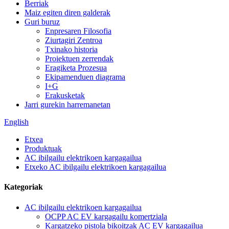
Berriak
Maiz egiten diren galderak
Guri buruz
Enpresaren Filosofia
Ziurtagiri Zentroa
Txinako historia
Proiektuen zerrendak
Eragiketa Prozesua
Ekipamenduen diagrama
I+G
Erakusketak
Jarri gurekin harremanetan
English
Etxea
Produktuak
AC ibilgailu elektrikoen kargagailua
Etxeko AC ibilgailu elektrikoen kargagailua
Kategoriak
AC ibilgailu elektrikoen kargagailua
OCPP AC EV kargagailu komertziala
Kargatzeko pistola bikoitzak AC EV kargagailua