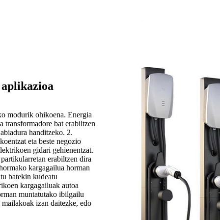
aplikazioa
zeko modurik ohikoena. Energia
na transformadore bat erabiltzen
 abiadura handitzeko. 2.
ekoentzat eta beste negozio
lektrikoen gidari gehienentzat.
artikularretan erabiltzen dira
, hormako kargagailua horman
atu batekin kudeatu
rikoen kargagailuak autoa
rman muntatutako ibilgailu
. mailakoak izan daitezke, edo