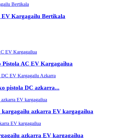
EV Kargagailu Bertikala
 Pistola AC EV Kargagailua
 pistola DC azkarra...
 kargagailu azkarra EV kargagailua
rgagailu azkarra EV kargagailua