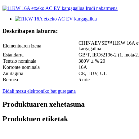
Deskribapen laburra:
CHINAEVSE™️11KW 16A etxeko 
Elementuaren izena
kargagailua
Estandarra
GB/T, IEC62196-2 (1. mota/2.
Tentsio nominala
380V ± % 20
Korronte nominala
16A
Ziurtagiria
CE, TUV, UL
Bermea
5 urte
Bidali mezu elektroniko bat guregana
Produktuaren xehetasuna
Produktuen etiketak