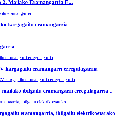
 2. Mailako Eramangarria E...
ako kargagailu eramangarria
garria
V kargagailu eramangarri erregulagarria
mailako ibilgailu eramangarri erregulagarria...
gagailu eramangarria, ibilgailu elektrikoetarako