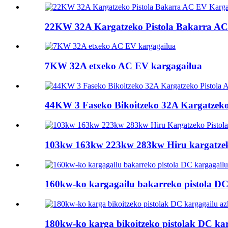
22KW 32A Kargatzeko Pistola Bakarra AC 
7KW 32A etxeko AC EV kargagailua
44KW 3 Faseko Bikoitzeko 32A Kargatzeko
103kw 163kw 223kw 283kw Hiru kargatzeko
160kw-ko kargagailu bakarreko pistola DC
180kw-ko karga bikoitzeko pistolak DC ka