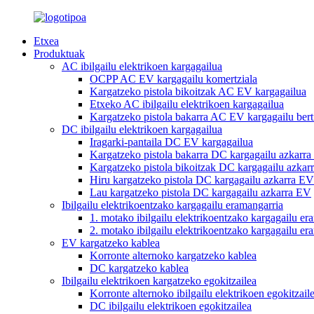
Etxea
Produktuak
AC ibilgailu elektrikoen kargagailua
OCPP AC EV kargagailu komertziala
Kargatzeko pistola bikoitzak AC EV kargagailua
Etxeko AC ibilgailu elektrikoen kargagailua
Kargatzeko pistola bakarra AC EV kargagailu bert
DC ibilgailu elektrikoen kargagailua
Iragarki-pantaila DC EV kargagailua
Kargatzeko pistola bakarra DC kargagailu azkarr
Kargatzeko pistola bikoitzak DC kargagailu azkar
Hiru kargatzeko pistola DC kargagailu azkarra EV
Lau kargatzeko pistola DC kargagailu azkarra EV
Ibilgailu elektrikoentzako kargagailu eramangarria
1. motako ibilgailu elektrikoentzako kargagailu er
2. motako ibilgailu elektrikoentzako kargagailu er
EV kargatzeko kablea
Korronte alternoko kargatzeko kablea
DC kargatzeko kablea
Ibilgailu elektrikoen kargatzeko egokitzailea
Korronte alternoko ibilgailu elektrikoen egokitzail
DC ibilgailu elektrikoen egokitzailea