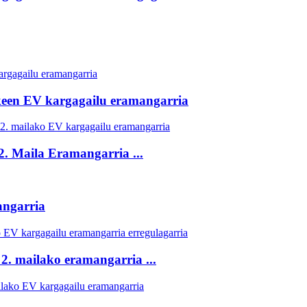
keen EV kargagailu eramangarria
. Maila Eramangarria ...
ngarria
2. mailako eramangarria ...