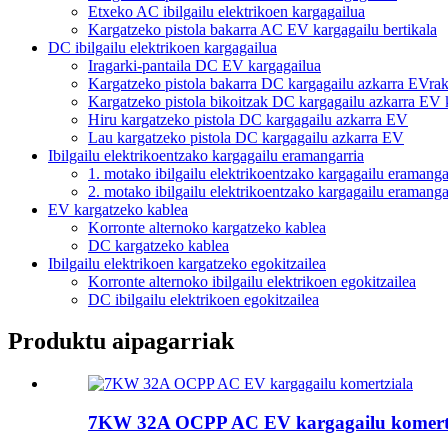
Etxeko AC ibilgailu elektrikoen kargagailua
Kargatzeko pistola bakarra AC EV kargagailu bertikala
DC ibilgailu elektrikoen kargagailua
Iragarki-pantaila DC EV kargagailua
Kargatzeko pistola bakarra DC kargagailu azkarra EVra
Kargatzeko pistola bikoitzak DC kargagailu azkarra EV 
Hiru kargatzeko pistola DC kargagailu azkarra EV
Lau kargatzeko pistola DC kargagailu azkarra EV
Ibilgailu elektrikoentzako kargagailu eramangarria
1. motako ibilgailu elektrikoentzako kargagailu eramanga
2. motako ibilgailu elektrikoentzako kargagailu eramanga
EV kargatzeko kablea
Korronte alternoko kargatzeko kablea
DC kargatzeko kablea
Ibilgailu elektrikoen kargatzeko egokitzailea
Korronte alternoko ibilgailu elektrikoen egokitzailea
DC ibilgailu elektrikoen egokitzailea
Produktu aipagarriak
7KW 32A OCPP AC EV kargagailu komert