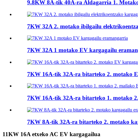
9.8KW 8A-tik 40A-ra Aldagarria 1. Motako
7KW 32A 2. motako ibilgailu elektrikoentz
7KW 32A 1 motako EV kargagailu eraman
7KW 16A-tik 32A-ra bitarteko 2. motako E
7KW 16A-tik 32A-ra bitarteko 1. motako 2. 
7KW 8A-tik 32A-ra bitarteko 2. motako kar
11KW 16A etxeko AC EV kargagailua