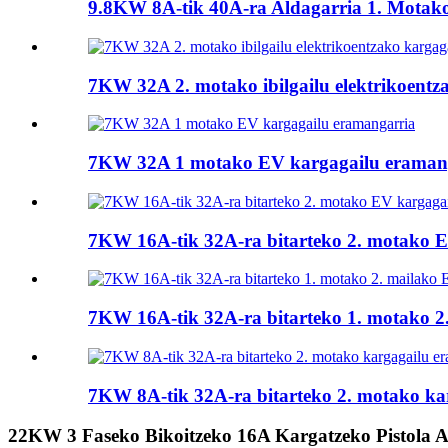
9.8KW 8A-tik 40A-ra Aldagarria 1. Motako
7KW 32A 2. motako ibilgailu elektrikoentz
7KW 32A 1 motako EV kargagailu eraman
7KW 16A-tik 32A-ra bitarteko 2. motako E
7KW 16A-tik 32A-ra bitarteko 1. motako 2. 
7KW 8A-tik 32A-ra bitarteko 2. motako kar
22KW 3 Faseko Bikoitzeko 16A Kargatzeko Pistola