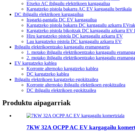
Etxeko AC ibilgailu elektrikoen kargagailua
Kargatzeko pistola bakarra AC EV kargagailu bertikala
DC ibilgailu elektrikoen kargagailua
Iragarki-pantaila DC EV kargagailua
Kargatzeko pistola bakarra DC kargagailu azkarra EVra
Kargatzeko pistola bikoitzak DC kargagailu azkarra EV 
Hiru kargatzeko pistola DC kargagailu azkarra EV
Lau kargatzeko pistola DC kargagailu azkarra EV
Ibilgailu elektrikoentzako kargagailu eramangarria
1. motako ibilgailu elektrikoentzako kargagailu eramanga
2. motako ibilgailu elektrikoentzako kargagailu eramanga
EV kargatzeko kablea
Korronte alternoko kargatzeko kablea
DC kargatzeko kablea
Ibilgailu elektrikoen kargatzeko egokitzailea
Korronte alternoko ibilgailu elektrikoen egokitzailea
DC ibilgailu elektrikoen egokitzailea
Produktu aipagarriak
7KW 32A OCPP AC EV kargagailu komert