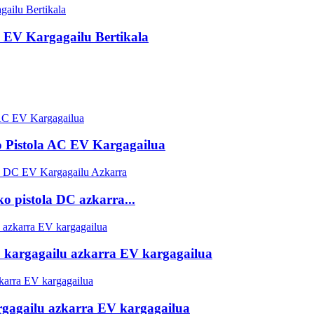
EV Kargagailu Bertikala
 Pistola AC EV Kargagailua
 pistola DC azkarra...
 kargagailu azkarra EV kargagailua
rgagailu azkarra EV kargagailua