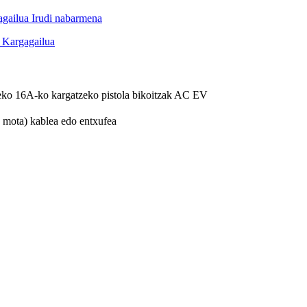
16A-ko kargatzeko pistola bikoitzak AC EV
 mota) kablea edo entxufea