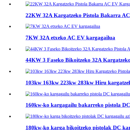
22KW 32A Kargatzeko Pistola Bakarra AC 
7KW 32A etxeko AC EV kargagailua
44KW 3 Faseko Bikoitzeko 32A Kargatzeko
103kw 163kw 223kw 283kw Hiru kargatzeko
160kw-ko kargagailu bakarreko pistola DC
180kw-ko karga bikoitzeko pistolak DC ka