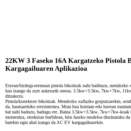
22KW 3 Faseko 16A Kargatzeko Pistola 
Kargagailuaren Aplikazioa
Etxean/bizitegi-eremuan pistola bikoitzak nahi badituzu, metalezk
hau izango da zure aukerarik onena. 3.5kw+3.5kw, 7kw+7kw, 1
ditzakezu.
Pistola/konektore bikoitzak. Metalezko xaflazko gorputzarekin, sendo
da, hautsarekiko erresistentea. Mota hau horman edo lurrean muntat
bat nahi baduzu, badugu ere. Baina 3.5kw+3.5kw, 7kw+7kw-koak ba
momentuz, etorkizun hurbilean, hiru faseko modeloa diseinatuko da
batekin egin ahal izango da AC EV kargagailuarekin.