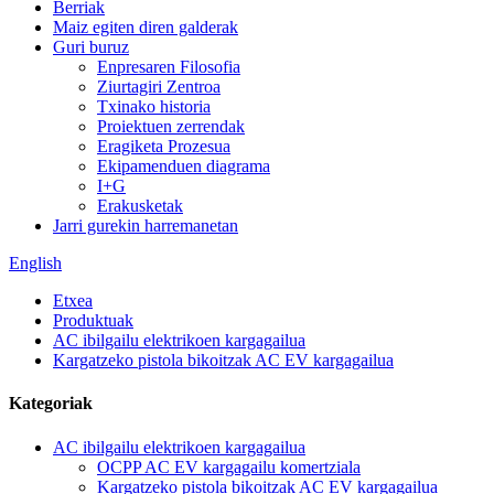
Berriak
Maiz egiten diren galderak
Guri buruz
Enpresaren Filosofia
Ziurtagiri Zentroa
Txinako historia
Proiektuen zerrendak
Eragiketa Prozesua
Ekipamenduen diagrama
I+G
Erakusketak
Jarri gurekin harremanetan
English
Etxea
Produktuak
AC ibilgailu elektrikoen kargagailua
Kargatzeko pistola bikoitzak AC EV kargagailua
Kategoriak
AC ibilgailu elektrikoen kargagailua
OCPP AC EV kargagailu komertziala
Kargatzeko pistola bikoitzak AC EV kargagailua