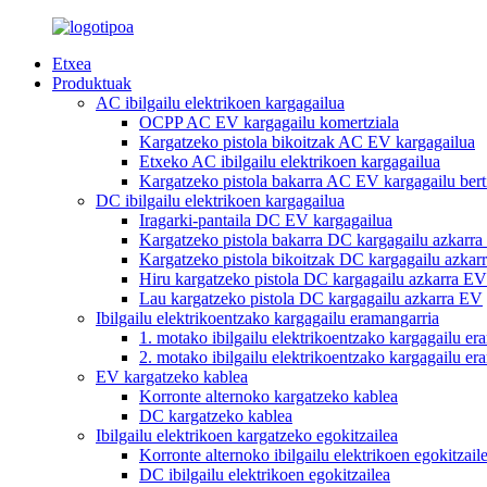
Etxea
Produktuak
AC ibilgailu elektrikoen kargagailua
OCPP AC EV kargagailu komertziala
Kargatzeko pistola bikoitzak AC EV kargagailua
Etxeko AC ibilgailu elektrikoen kargagailua
Kargatzeko pistola bakarra AC EV kargagailu bert
DC ibilgailu elektrikoen kargagailua
Iragarki-pantaila DC EV kargagailua
Kargatzeko pistola bakarra DC kargagailu azkarr
Kargatzeko pistola bikoitzak DC kargagailu azkar
Hiru kargatzeko pistola DC kargagailu azkarra EV
Lau kargatzeko pistola DC kargagailu azkarra EV
Ibilgailu elektrikoentzako kargagailu eramangarria
1. motako ibilgailu elektrikoentzako kargagailu er
2. motako ibilgailu elektrikoentzako kargagailu er
EV kargatzeko kablea
Korronte alternoko kargatzeko kablea
DC kargatzeko kablea
Ibilgailu elektrikoen kargatzeko egokitzailea
Korronte alternoko ibilgailu elektrikoen egokitzail
DC ibilgailu elektrikoen egokitzailea