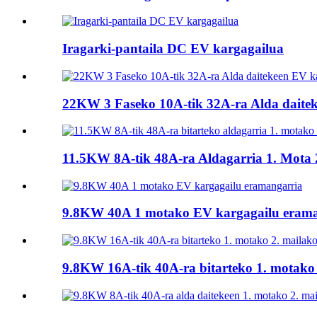
Iragarki-pantaila DC EV kargagailua
22KW 3 Faseko 10A-tik 32A-ra Alda daite
11.5KW 8A-tik 48A-ra Aldagarria 1. Mota 2
9.8KW 40A 1 motako EV kargagailu erama
9.8KW 16A-tik 40A-ra bitarteko 1. motako 