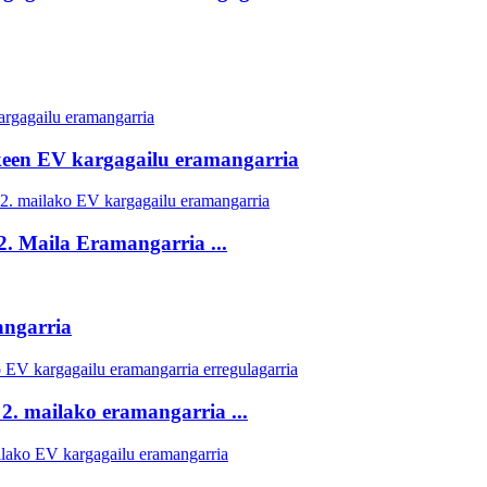
keen EV kargagailu eramangarria
. Maila Eramangarria ...
ngarria
2. mailako eramangarria ...