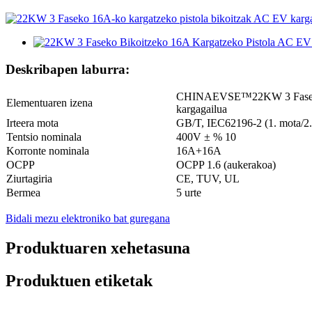
Deskribapen laburra:
CHINAEVSE™️22KW 3 Faseko 
Elementuaren izena
kargagailua
Irteera mota
GB/T, IEC62196-2 (1. mota/2.
Tentsio nominala
400V ± % 10
Korronte nominala
16A+16A
OCPP
OCPP 1.6 (aukerakoa)
Ziurtagiria
CE, TUV, UL
Bermea
5 urte
Bidali mezu elektroniko bat guregana
Produktuaren xehetasuna
Produktuen etiketak