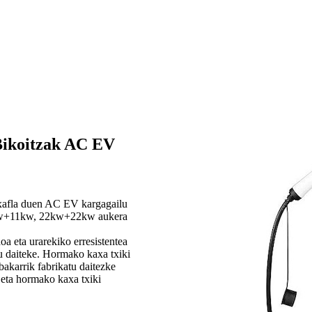
Bikoitzak AC EV
o xafla duen AC EV kargagailu
1kw+11kw, 22kw+22kw aukera
a eta urarekiko erresistentea
u daiteke. Hormako kaxa txiki
karrik fabrikatu daitezke
 eta hormako kaxa txiki