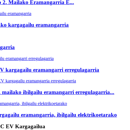
 2. Mailako Eramangarria E...
ako kargagailu eramangarria
garria
V kargagailu eramangarri erregulagarria
mailako ibilgailu eramangarri erregulagarria...
gagailu eramangarria, ibilgailu elektrikoetarako
 AC EV Kargagailua