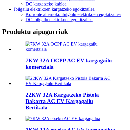
DC kargatzeko kablea
Ibilgailu elektrikoen kargatzeko egokitzailea
Korronte alternoko ibilgailu elektrikoen egokitzailea
DC ibilgailu elektrikoen egokitzailea
Produktu aipagarriak
7KW 32A OCPP AC EV kargagailu
komertziala
22KW 32A Kargatzeko Pistola
Bakarra AC EV Kargagailu
Bertikala
7KW 32A etxeko AC EV kargagailua