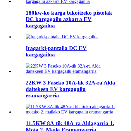
180kw-ko karga bikoitzeko pistolak
DC kargagailu azkarra EV
kargagailua
Iragarki-pantaila DC EV
kargagailua
22KW 3 Faseko 10A-tik 32A-ra Alda
daitekeen EV kargagailu
eramangarria
11.5KW 8A-tik 48A-ra Aldagarria 1.
Mota 2. Maila Eramangarria ...