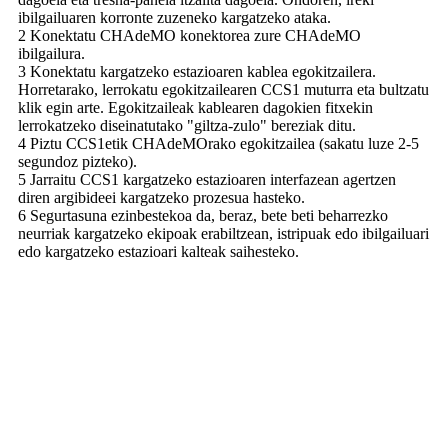
ibilgailuaren korronte zuzeneko kargatzeko ataka.
2 Konektatu CHAdeMO konektorea zure CHAdeMO
ibilgailura.
3 Konektatu kargatzeko estazioaren kablea egokitzailera.
Horretarako, lerrokatu egokitzailearen CCS1 muturra eta bultzatu
klik egin arte. Egokitzaileak kablearen dagokien fitxekin
lerrokatzeko diseinatutako "giltza-zulo" bereziak ditu.
4 Piztu CCS1etik CHAdeMOrako egokitzailea (sakatu luze 2-5
segundoz pizteko).
5 Jarraitu CCS1 kargatzeko estazioaren interfazean agertzen
diren argibideei kargatzeko prozesua hasteko.
6 Segurtasuna ezinbestekoa da, beraz, bete beti beharrezko
neurriak kargatzeko ekipoak erabiltzean, istripuak edo ibilgailuari
edo kargatzeko estazioari kalteak saihesteko.