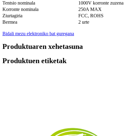
Tentsio nominala
1000V korronte zuzena
Korronte nominala
250A MAX
Ziurtagiria
FCC, ROHS
Bermea
2 urte
Bidali mezu elektroniko bat guregana
Produktuaren xehetasuna
Produktuen etiketak