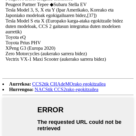
Peugeot Partner Tepee ◆Subaru Stella EV
Tesla Model 3, S, X eta Y (Ipar Amerikako, Koreako eta
Japoniako modeloak egokigailuaren bidez,[37])
Tesla Model S eta X (Europako karga-ataka egokitzaile bidez
duten modeloak, CCS 2 gaitasun integratua duten modeloen
aurretik)
Toyota eQ
Toyota Prius PHV
XPeng G3 (Europa 2020)
Zero Motorcycles (aukerako sarrera bidez)
Vectrix VX-1 Maxi Scooter (aukerako sarrera bidez)
Aurrekoa:
CCS2tik CHAdeMOrako egokitzailea
Hurrengoa:
NACStik CCS2rako egokitzailea