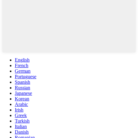
English
French
German
Portuguese
Spanish
Russian
Japanese
Korean
Arabic
Irish
Greek
Turkish
Italian
Danish
Romanian