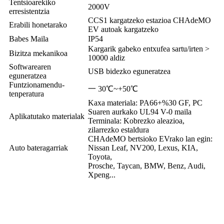
Tentsioarekiko
2000V
erresistentzia
CCS1 kargatzeko estazioa CHAdeMO
Erabili honetarako
EV autoak kargatzeko
Babes Maila
IP54
Kargarik gabeko entxufea sartu/irten >
Bizitza mekanikoa
10000 aldiz
Softwarearen
USB bidezko eguneratzea
eguneratzea
Funtzionamendu-
一 30℃~+50℃
tenperatura
Kaxa materiala: PA66+%30 GF, PC
Suaren aurkako UL94 V-0 maila
Aplikatutako materialak
Terminala: Kobrezko aleazioa,
zilarrezko estaldura
CHAdeMO bertsioko EVrako lan egin:
Auto bateragarriak
Nissan Leaf, NV200, Lexus, KIA,
Toyota,
Prosche, Taycan, BMW, Benz, Audi,
Xpeng...