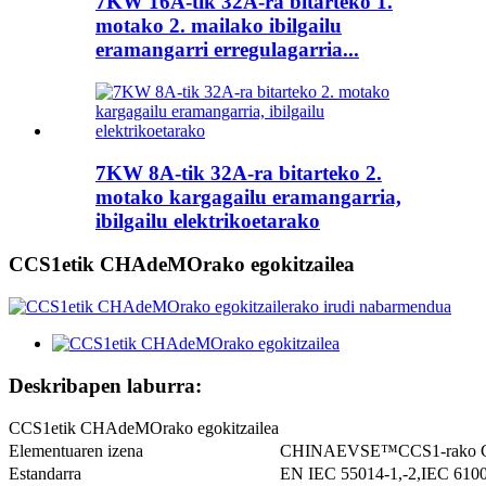
7KW 16A-tik 32A-ra bitarteko 1.
motako 2. mailako ibilgailu
eramangarri erregulagarria...
7KW 8A-tik 32A-ra bitarteko 2.
motako kargagailu eramangarria,
ibilgailu elektrikoetarako
CCS1etik CHAdeMOrako egokitzailea
Deskribapen laburra:
CCS1etik CHAdeMOrako egokitzailea
Elementuaren izena
CHINAEVSE™️CCS1-rako C
Estandarra
EN IEC 55014-1,-2,IEC 6100