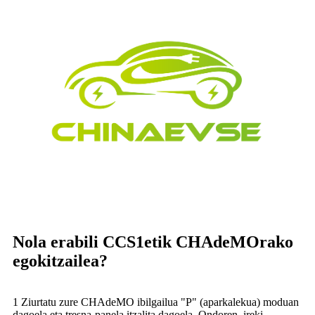
Nola erabili CCS1etik CHAdeMOrako
egokitzailea?
1 Ziurtatu zure CHAdeMO ibilgailua "P" (aparkalekua) moduan
dagoela eta tresna-panela itzalita dagoela. Ondoren, ireki