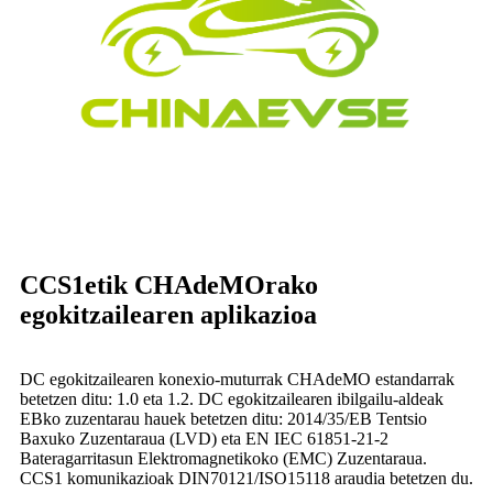
CCS1etik CHAdeMOrako
egokitzailearen aplikazioa
DC egokitzailearen konexio-muturrak CHAdeMO estandarrak
betetzen ditu: 1.0 eta 1.2. DC egokitzailearen ibilgailu-aldeak
EBko zuzentarau hauek betetzen ditu: 2014/35/EB Tentsio
Baxuko Zuzentaraua (LVD) eta EN IEC 61851-21-2
Bateragarritasun Elektromagnetikoko (EMC) Zuzentaraua.
CCS1 komunikazioak DIN70121/ISO15118 araudia betetzen du.