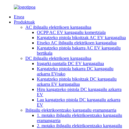
Etxea
Produktuak
AC ibilgailu elektrikoen kargagailua
OCPP AC EV kargagailu komertziala
Kargatzeko pistola bikoitzak AC EV kargagailua
Etxeko AC ibilgailu elektrikoen kargagailua
Kargatzeko pistola bakarra AC EV kargagailu
bertikala
DC ibilgailu elektrikoen kargagailua
Iragarki-pantaila DC EV kargagailua
Kargatzeko pistola bakarra DC kargagailu
azkarra EVrako
Kargatzeko pistola bikoitzak DC kargagailu
azkarra EV kargagailua
Hiru kargatzeko pistola DC kargagailu azkarra
EV
Lau kargatzeko pistola DC kargagailu azkarra
EV
Ibilgailu elektrikoentzako kargagailu eramangarria
1. motako ibilgailu elektrikoentzako kargagailu
eramangarria
2. motako ibilgailu elektrikoentzako kargagailu