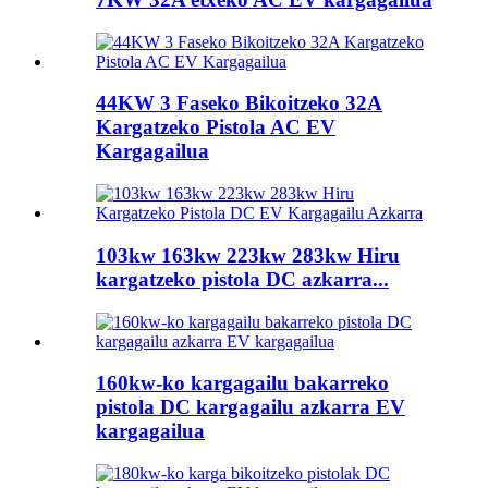
44KW 3 Faseko Bikoitzeko 32A
Kargatzeko Pistola AC EV
Kargagailua
103kw 163kw 223kw 283kw Hiru
kargatzeko pistola DC azkarra...
160kw-ko kargagailu bakarreko
pistola DC kargagailu azkarra EV
kargagailua