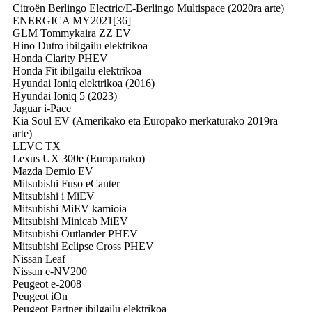
Citroën Berlingo Electric/E-Berlingo Multispace (2020ra arte)
ENERGICA MY2021[36]
GLM Tommykaira ZZ EV
Hino Dutro ibilgailu elektrikoa
Honda Clarity PHEV
Honda Fit ibilgailu elektrikoa
Hyundai Ioniq elektrikoa (2016)
Hyundai Ioniq 5 (2023)
Jaguar i-Pace
Kia Soul EV (Amerikako eta Europako merkaturako 2019ra
arte)
LEVC TX
Lexus UX 300e (Europarako)
Mazda Demio EV
Mitsubishi Fuso eCanter
Mitsubishi i MiEV
Mitsubishi MiEV kamioia
Mitsubishi Minicab MiEV
Mitsubishi Outlander PHEV
Mitsubishi Eclipse Cross PHEV
Nissan Leaf
Nissan e-NV200
Peugeot e-2008
Peugeot iOn
Peugeot Partner ibilgailu elektrikoa