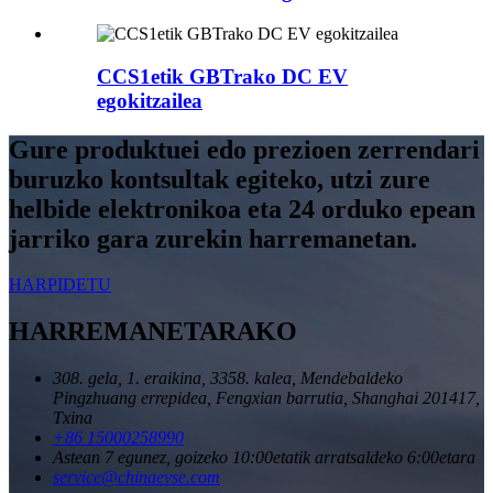
CCS1etik GBTrako DC EV
egokitzailea
Gure produktuei edo prezioen zerrendari
buruzko kontsultak egiteko, utzi zure
helbide elektronikoa eta 24 orduko epean
jarriko gara zurekin harremanetan.
HARPIDETU
HARREMANETARAKO
308. gela, 1. eraikina, 3358. kalea, Mendebaldeko
Pingzhuang errepidea, Fengxian barrutia, Shanghai 201417,
Txina
+86 15000258990
Astean 7 egunez, goizeko 10:00etatik arratsaldeko 6:00etara
service@chinaevse.com