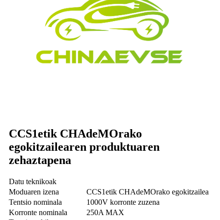
CCS1etik CHAdeMOrako
egokitzailearen produktuaren
zehaztapena
Datu teknikoak
Moduaren izena
CCS1etik CHAdeMOrako egokitzailea
Tentsio nominala
1000V korronte zuzena
Korronte nominala
250A MAX