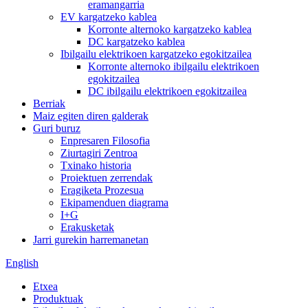
eramangarria
EV kargatzeko kablea
Korronte alternoko kargatzeko kablea
DC kargatzeko kablea
Ibilgailu elektrikoen kargatzeko egokitzailea
Korronte alternoko ibilgailu elektrikoen
egokitzailea
DC ibilgailu elektrikoen egokitzailea
Berriak
Maiz egiten diren galderak
Guri buruz
Enpresaren Filosofia
Ziurtagiri Zentroa
Txinako historia
Proiektuen zerrendak
Eragiketa Prozesua
Ekipamenduen diagrama
I+G
Erakusketak
Jarri gurekin harremanetan
English
Etxea
Produktuak