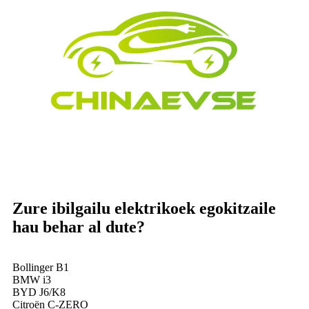
Zure ibilgailu elektrikoek egokitzaile
hau behar al dute?
Bollinger B1
BMW i3
BYD J6/K8
Citroën C-ZERO