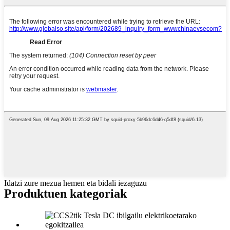
Idatzi zure mezua hemen eta bidali iezaguzu
Produktuen kategoriak