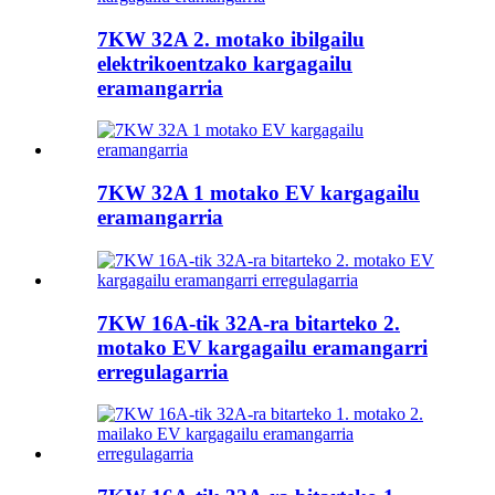
7KW 32A 2. motako ibilgailu
elektrikoentzako kargagailu
eramangarria
7KW 32A 1 motako EV kargagailu
eramangarria
7KW 16A-tik 32A-ra bitarteko 2.
motako EV kargagailu eramangarri
erregulagarria