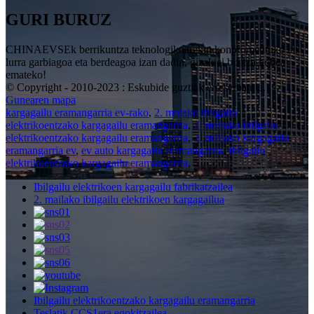
GURI BURUZ
CHINAEVSEk berrikuntza teknologikoarekin konprometituko da
lurra garbiagoa eta berdeagoa izan dadin, gizakiei bizitza hobea
emateko!
© Copyright - 2010-2023 : Eskubide guztiak erreserbatuta.
Gunearen mapa
kargagailu eramangarria ev-rako
,
2. motako ibilgailu
elektrikoentzako kargagailu eramangarria
,
2. mailako ibilgailu
elektrikoentzako kargagailu eramangarria
,
2. mailako kargagailu
eramangarria ev
,
ev auto kargagailu eramangarria
,
Ibilgailu
elektrikoentzako kargagailu eramangarria
,
Ibilgailu elektrikoen kargagailu fabrikatzailea
2. mailako ibilgailu elektrikoen kargagailua
Ibilgailu elektrikoentzako kargagailu eramangarria
Teslatik CCS1era egokitzailea