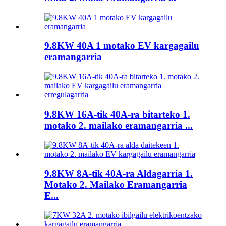
9.8KW 40A 1 motako EV kargagailu
eramangarria
9.8KW 16A-tik 40A-ra bitarteko 1.
motako 2. mailako eramangarria ...
9.8KW 8A-tik 40A-ra Aldagarria 1.
Motako 2. Mailako Eramangarria
E...