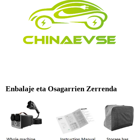
Enbalaje eta Osagarrien Zerrenda